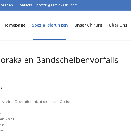
rabreden
Contacts
profdr@semihkeskil.com
Homepage
Spezialisierungen
Unser Chirurg
Über Uns
orakalen Bandscheibenvorfalls
?
ist eine Operation nicht die erste Option.
e
em Sofa
)
er)
ate)