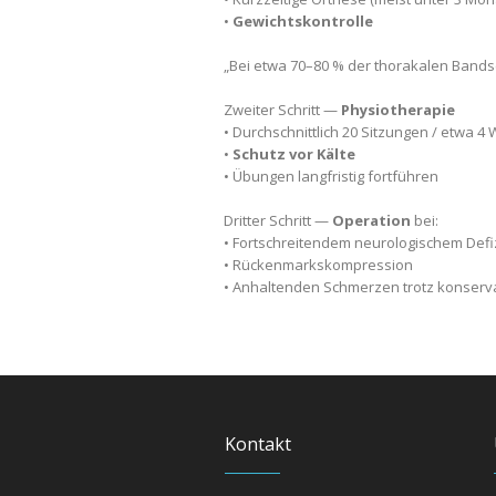
•
Gewichtskontrolle
„Bei etwa 70–80 % der thorakalen Bandsc
Zweiter Schritt —
Physiotherapie
• Durchschnittlich 20 Sitzungen / etwa 4
•
Schutz vor Kälte
• Übungen langfristig fortführen
Dritter Schritt —
Operation
bei:
• Fortschreitendem neurologischem Defiz
• Rückenmarkskompression
• Anhaltenden Schmerzen trotz konserva
Kontakt