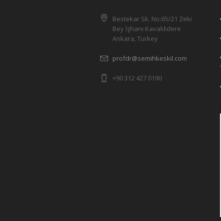
Bestekar Sk. No:65/21 Zeki
Bey İşhanı Kavaklıdere
Ankara, Turkey
profdr@semihkeskil.com
+90 312 427 0190