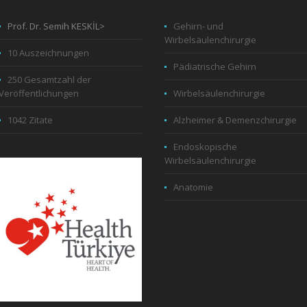
Prof. Dr. Semih KESKİL>
Gehirn- und
Wirbelsäulenchirurgie
10 Auszeichnungen
Pädiatrische Gehirn
250 Gesamtzahl der
Veröffentlichungen
Wirbelsäulenchirurgie
1042 Zitate
Alzheimer & Demenzchirurgie
Endoskopische
Wirbelsäulenchirurgie
Anatomie