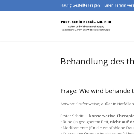
Häufig Gestellte Fragen
Einen Termin ve
Behandlung des th
Frage: Wie wird behandelt
Antwort: Stufenweise; außer in Notfällen 
Erster Schritt —
konservative Therapi
• Ruhe (in geeignetem Bett,
nicht auf d
• Medikamente (für die empfohlene Dau
• Kurzzeitige Orthese (meist unter 3 Mon