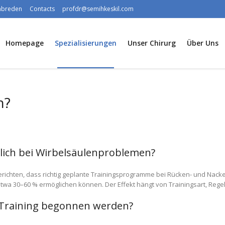
rabreden
Contacts
profdr@semihkeskil.com
Homepage
Spezialisierungen
Unser Chirurg
Über Uns
n?
lich bei Wirbelsäulenproblemen?
 berichten, dass richtig geplante Trainingsprogramme bei Rücken- und N
twa 30–60 % ermöglichen können. Der Effekt hängt von Trainingsart, Regel
m Training begonnen werden?