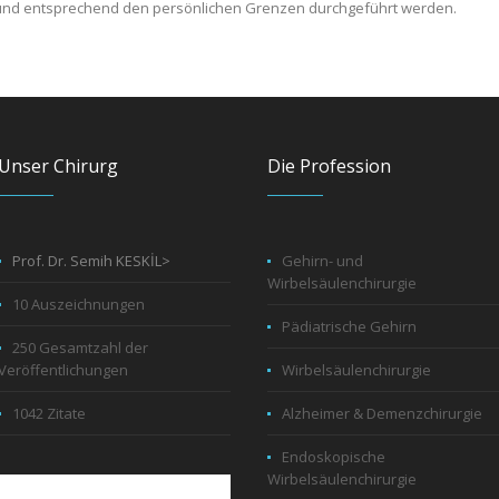
r und entsprechend den persönlichen Grenzen durchgeführt werden.
Unser Chirurg
Die Profession
Prof. Dr. Semih KESKİL>
Gehirn- und
Wirbelsäulenchirurgie
10 Auszeichnungen
Pädiatrische Gehirn
250 Gesamtzahl der
Veröffentlichungen
Wirbelsäulenchirurgie
1042 Zitate
Alzheimer & Demenzchirurgie
Endoskopische
Wirbelsäulenchirurgie