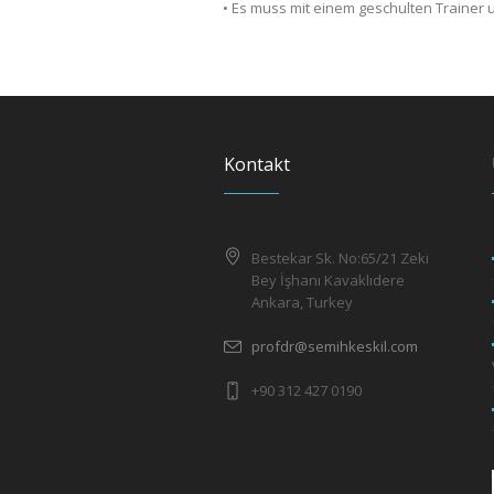
• Es muss mit einem geschulten Traine
Kontakt
Bestekar Sk. No:65/21 Zeki
Bey İşhanı Kavaklıdere
Ankara, Turkey
profdr@semihkeskil.com
+90 312 427 0190