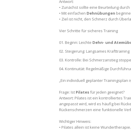
Antwort:
• Zunächst sollte eine Beurteilung durch
• Mit einfachen
Dehnübungen
beginnen
• Ziel ist nicht, den Schmerz durch Übe
Vier Schritte für sicheres Training
Beginn: Leichte
Dehn- und Atemüb
Steigerung: Langsames Krafttraining
Kontrolle: Bei Schmerzanstieg stopp
Kontinuität: Regelmäßige Durchführ
„Ein individuell geplanter Trainingsplan
Frage: Ist
Pilates
für jeden geeignet?
Antwort: Pilates ist ein kontrolliertes T
angepasst wird, wird es häufig bei Rück
Rückenschmerzen eine funktionelle Ver
Wichtiger Hinweis:
• Pilates allein ist keine Wundertherapie.