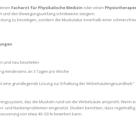
 einen
Facharzt für Physikalische Medizin
oder einen
Physiotherape
 und den Bewegungsumfang schrittweise steigern.
rlastung zu beseitigen, sondern die Muskulatur innerhalb einer schmerzfre
ungen
en und neu beurteilen
ung mindestens an 3 Tagen pro Woche
 ist eine grundlegende Lösung zur Erhaltung der Wirbelsäulengesundheit.“
rainingssystem, das die Muskeln rund um die Wirbelsäule anspricht. Wenn es 
en- und Nackenproblemen eingesetzt. Studien berichten, dass regelmäßig 
besserung von etwa 40–50 % bewirken kann.