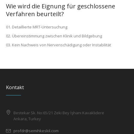
Wie wird die Eignung für geschlossene
Verfahren beurteilt?
Detaillierte MRT-Untersuchung
Übereinstimmung zwischen Klinik und Bildgebung
Kein Nachweis von Nervenschädigung oder Instabilität
Kontakt
Bestekar Sk. No:65/21 Zeki Bey İşhanı Kavaklıdere
Ankara, Turkey
profdr@semihkeskil.com