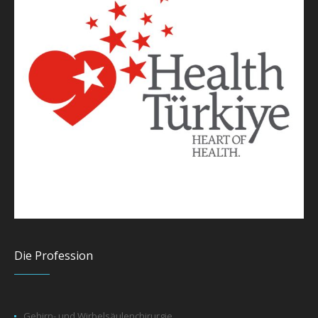
Die Profession
Gehirn- und Wirbelsäulenchirurgie