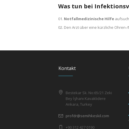
Was tun bei Infektions
Notfallmedizinische Hilfe
aufsuch
Den Arzt über eine kürzliche Ohren
Kontakt
Bestekar Sk. No:65/21 Zeki
Bey İşhanı Kavaklıdere
Ankara, Turkey
profdr@semihkeskil.com
+90 312 427 0190