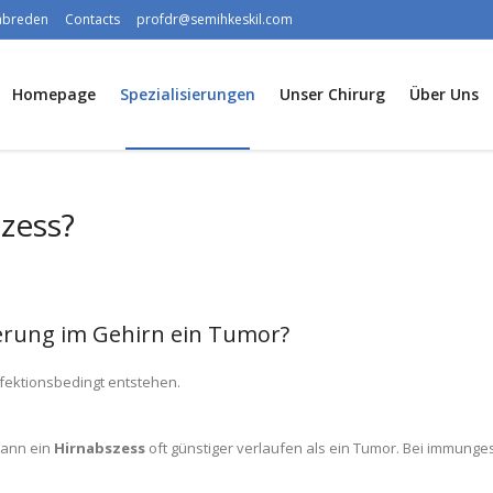
rabreden
Contacts
profdr@semihkeskil.com
Homepage
Spezialisierungen
Unser Chirurg
Über Uns
szess?
erung im Gehirn ein Tumor?
fektionsbedingt entstehen.
kann ein
Hirnabszess
oft günstiger verlaufen als ein Tumor. Bei immung