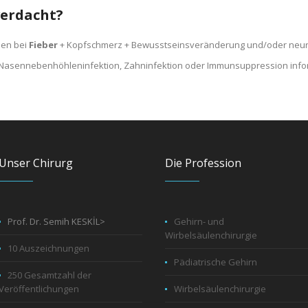
verdacht?
en bei
Fieber
+ Kopfschmerz + Bewusstseinsveränderung und/oder neur
-/Nasennebenhöhleninfektion, Zahninfektion oder Immunsuppression info
Unser Chirurg
Die Profession
Prof. Dr. Semih KESKİL>
Gehirn- und
Wirbelsäulenchirurgie
10 Auszeichnungen
Pädiatrische Gehirn
250 Gesamtzahl der
Veröffentlichungen
Wirbelsäulenchirurgie