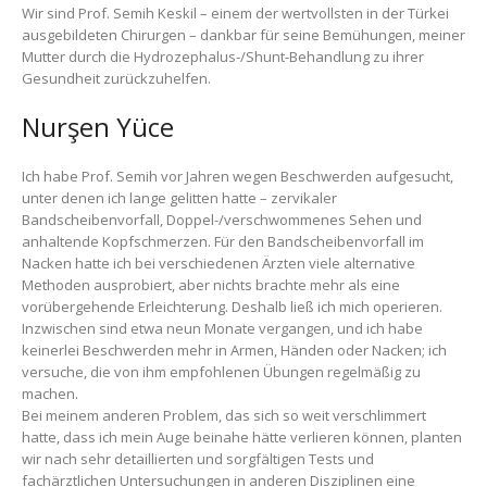
Wir sind Prof. Semih Keskil – einem der wertvollsten in der Türkei
ausgebildeten Chirurgen – dankbar für seine Bemühungen, meiner
Mutter durch die Hydrozephalus-/Shunt-Behandlung zu ihrer
Gesundheit zurückzuhelfen.
Nurşen Yüce
Ich habe Prof. Semih vor Jahren wegen Beschwerden aufgesucht,
unter denen ich lange gelitten hatte – zervikaler
Bandscheibenvorfall, Doppel-/verschwommenes Sehen und
anhaltende Kopfschmerzen. Für den Bandscheibenvorfall im
Nacken hatte ich bei verschiedenen Ärzten viele alternative
Methoden ausprobiert, aber nichts brachte mehr als eine
vorübergehende Erleichterung. Deshalb ließ ich mich operieren.
Inzwischen sind etwa neun Monate vergangen, und ich habe
keinerlei Beschwerden mehr in Armen, Händen oder Nacken; ich
versuche, die von ihm empfohlenen Übungen regelmäßig zu
machen.
Bei meinem anderen Problem, das sich so weit verschlimmert
hatte, dass ich mein Auge beinahe hätte verlieren können, planten
wir nach sehr detaillierten und sorgfältigen Tests und
fachärztlichen Untersuchungen in anderen Disziplinen eine