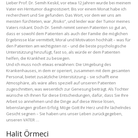
Lieber Prof. Dr. Semih Keskil, vor etwa 12 Jahren wurde bei meinem
Vater ein Hirntumor diagnostiziert. Bis vor einem Monat habe ich
recherchiert und Sie gefunden. Das Wort, vor dem wir uns am
meisten fürchteten, war „Risiko“, und leider war der Tumor meines
Vaters riskant. Doch Dr. Semih nimmt seinen Patienten so gut an,
dass er sowohl dem Patienten als auch der Familie die möglichen
Ergebnisse klar vermittelt, Moral und Motivation hochhält – was für
den Patienten am wichtigsten ist – und die beste psychologische
Unterstützung hinzufügt, fast so, als würde er dem Patienten
helfen, die Krankheit zu besiegen.
Und ich muss noch etwas erwähnen: Die Umgebung des
Krankenhauses, in dem er operiert, zusammen mit dem gesamten
Personal, bietet zusätzliche Unterstützung – sie schafft eine
Atmosphäre, als wäre alles speziell auf unseren Patienten
zugeschnitten, was wesentlich zur Genesung beiträgt. Als Tochter
wünsche ich Ihnen für diese Entscheidungen, dafür, dass Sie Ihre
Arbeit so annehmen und die Dinge auf diese Weise lösen,
lebenslangen großen Erfolg. Möge Gott Ihr Herz und Ihr lächelndes
Gesicht segnen – Sie haben uns unser Leben zurückgegeben,
unseren VATER …
Halit Örmeci