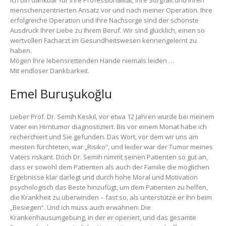
Ich bin dankbar für Ihre Professionalität, Ihre Sorgfalt und Ihren
menschenzentrierten Ansatz vor und nach meiner Operation. Ihre
erfolgreiche Operation und Ihre Nachsorge sind der schönste
Ausdruck Ihrer Liebe zu Ihrem Beruf. Wir sind glücklich, einen so
wertvollen Facharzt im Gesundheitswesen kennengelernt zu
haben.
Mögen Ihre lebensrettenden Hände niemals leiden …
Mit endloser Dankbarkeit.
Emel Buruşukoğlu
Lieber Prof. Dr. Semih Keskil, vor etwa 12 Jahren wurde bei meinem
Vater ein Hirntumor diagnostiziert. Bis vor einem Monat habe ich
recherchiert und Sie gefunden. Das Wort, vor dem wir uns am
meisten fürchteten, war „Risiko“, und leider war der Tumor meines
Vaters riskant. Doch Dr. Semih nimmt seinen Patienten so gut an,
dass er sowohl dem Patienten als auch der Familie die möglichen
Ergebnisse klar darlegt und durch hohe Moral und Motivation
psychologisch das Beste hinzufügt, um dem Patienten zu helfen,
die Krankheit zu überwinden – fast so, als unterstütze er ihn beim
„Besiegen“. Und ich muss auch erwähnen: Die
Krankenhausumgebung, in der er operiert, und das gesamte