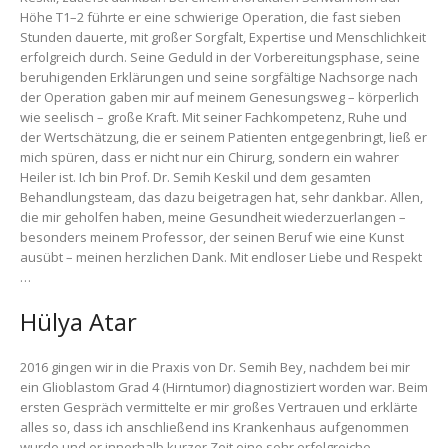
Höhe T1–2 führte er eine schwierige Operation, die fast sieben
Stunden dauerte, mit großer Sorgfalt, Expertise und Menschlichkeit
erfolgreich durch. Seine Geduld in der Vorbereitungsphase, seine
beruhigenden Erklärungen und seine sorgfältige Nachsorge nach
der Operation gaben mir auf meinem Genesungsweg – körperlich
wie seelisch – große Kraft. Mit seiner Fachkompetenz, Ruhe und
der Wertschätzung, die er seinem Patienten entgegenbringt, ließ er
mich spüren, dass er nicht nur ein Chirurg, sondern ein wahrer
Heiler ist. Ich bin Prof. Dr. Semih Keskil und dem gesamten
Behandlungsteam, das dazu beigetragen hat, sehr dankbar. Allen,
die mir geholfen haben, meine Gesundheit wiederzuerlangen –
besonders meinem Professor, der seinen Beruf wie eine Kunst
ausübt – meinen herzlichen Dank. Mit endloser Liebe und Respekt
…
Hülya Atar
2016 gingen wir in die Praxis von Dr. Semih Bey, nachdem bei mir
ein Glioblastom Grad 4 (Hirntumor) diagnostiziert worden war. Beim
ersten Gespräch vermittelte er mir großes Vertrauen und erklärte
alles so, dass ich anschließend ins Krankenhaus aufgenommen
wurde und er innerhalb kurzer Zeit eine sehr erfolgreiche