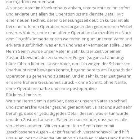
durchgeführt worden war.
Als unser Vater im Krankenhaus ankam, untersuchte er ihn sofort
und erklärte uns allen die Operation bis ins kleinste Detail. Mit
einer neuen Technik, deren Genesungszeit deutlich kürzer ist als
bei einer offenen Operation, versorgte er den gebrochenen Wirbel
unseres Vaters, ohne eine offene Operation durchzuführen. Nach
dem Eingriff kümmerte er sich weiterhin eng um unseren Vater und
erklärte ausführlich, was er tun und was er vermeiden sollte. Dank
Herrn Semih wurde unser Vater in sehr kurzer Zeit vor einem
Zustand bewahrt, der zu schweren Folgen (sogar zu Lähmung)
hätte führen können. Unser Vater, der sich wegen der Schmerzen
überhaupt nicht bewegen konnte, begann bereits am Tag nach der
Operation zu gehen und zu sitzen. Und in sehr kurzer Zeit gewann
er seine frühere Gesundheit zurück – ohne Schnitt, ohne Nähte,
ohne Operationsnarbe und ohne postoperative
Rückenschmerzen.
Wir sind Herrn Semih dankbar, dass er unseren Vater so schnell
und schmerzfrei wieder gesund gemacht hat. Es hat uns auch sehr
beruhigt, dass er geduldig jedes Detail dessen, was er tun würde,
und den Zustand unseres Patienten so erklärte, dass wir es alle
verstehen konnten. Wir vertrauen Herrn Semih immer mit
geschlossenen Augen – er ist freundlich, verständnisvoll und hilft
uns allen, positiv über die Situation zu denken. Vielen Dank für Ihre