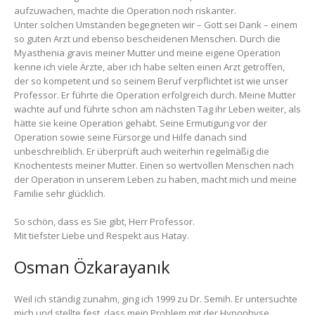
aufzuwachen, machte die Operation noch riskanter.
Unter solchen Umständen begegneten wir – Gott sei Dank – einem
so guten Arzt und ebenso bescheidenen Menschen. Durch die
Myasthenia gravis meiner Mutter und meine eigene Operation
kenne ich viele Ärzte, aber ich habe selten einen Arzt getroffen,
der so kompetent und so seinem Beruf verpflichtet ist wie unser
Professor. Er führte die Operation erfolgreich durch. Meine Mutter
wachte auf und führte schon am nächsten Tag ihr Leben weiter, als
hätte sie keine Operation gehabt. Seine Ermutigung vor der
Operation sowie seine Fürsorge und Hilfe danach sind
unbeschreiblich. Er überprüft auch weiterhin regelmäßig die
Knochentests meiner Mutter. Einen so wertvollen Menschen nach
der Operation in unserem Leben zu haben, macht mich und meine
Familie sehr glücklich.
So schön, dass es Sie gibt, Herr Professor.
Mit tiefster Liebe und Respekt aus Hatay.
Osman Özkarayanık
Weil ich ständig zunahm, ging ich 1999 zu Dr. Semih. Er untersuchte
mich und stellte fest, dass mein Problem mit der Hypophyse