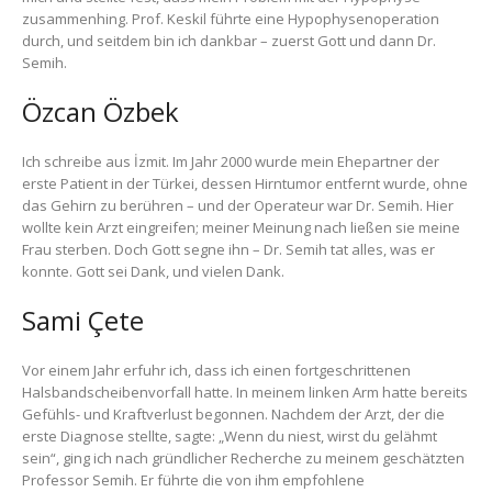
zusammenhing. Prof. Keskil führte eine Hypophysenoperation
durch, und seitdem bin ich dankbar – zuerst Gott und dann Dr.
Semih.
Özcan Özbek
Ich schreibe aus İzmit. Im Jahr 2000 wurde mein Ehepartner der
erste Patient in der Türkei, dessen Hirntumor entfernt wurde, ohne
das Gehirn zu berühren – und der Operateur war Dr. Semih. Hier
wollte kein Arzt eingreifen; meiner Meinung nach ließen sie meine
Frau sterben. Doch Gott segne ihn – Dr. Semih tat alles, was er
konnte. Gott sei Dank, und vielen Dank.
Sami Çete
Vor einem Jahr erfuhr ich, dass ich einen fortgeschrittenen
Halsbandscheibenvorfall hatte. In meinem linken Arm hatte bereits
Gefühls- und Kraftverlust begonnen. Nachdem der Arzt, der die
erste Diagnose stellte, sagte: „Wenn du niest, wirst du gelähmt
sein“, ging ich nach gründlicher Recherche zu meinem geschätzten
Professor Semih. Er führte die von ihm empfohlene