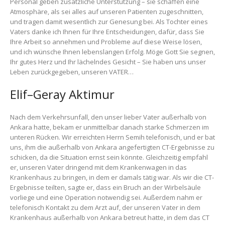
Personal geben zusätzliche Unterstützung – sie schaffen eine
Atmosphäre, als sei alles auf unseren Patienten zugeschnitten,
und tragen damit wesentlich zur Genesung bei. Als Tochter eines
Vaters danke ich Ihnen für Ihre Entscheidungen, dafür, dass Sie
Ihre Arbeit so annehmen und Probleme auf diese Weise lösen,
und ich wünsche Ihnen lebenslangen Erfolg. Möge Gott Sie segnen,
Ihr gutes Herz und Ihr lächelndes Gesicht – Sie haben uns unser
Leben zurückgegeben, unseren VATER…
Elif–Geray Aktimur
Nach dem Verkehrsunfall, den unser lieber Vater außerhalb von
Ankara hatte, bekam er unmittelbar danach starke Schmerzen im
unteren Rücken. Wir erreichten Herrn Semih telefonisch, und er bat
uns, ihm die außerhalb von Ankara angefertigten CT-Ergebnisse zu
schicken, da die Situation ernst sein könnte. Gleichzeitig empfahl
er, unseren Vater dringend mit dem Krankenwagen in das
Krankenhaus zu bringen, in dem er damals tätig war. Als wir die CT-
Ergebnisse teilten, sagte er, dass ein Bruch an der Wirbelsäule
vorliege und eine Operation notwendig sei. Außerdem nahm er
telefonisch Kontakt zu dem Arzt auf, der unseren Vater in dem
Krankenhaus außerhalb von Ankara betreut hatte, in dem das CT