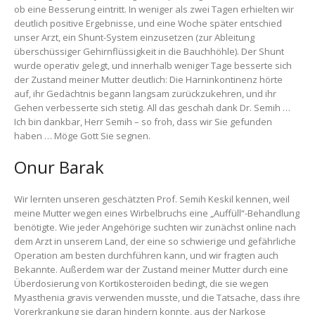
ob eine Besserung eintritt. In weniger als zwei Tagen erhielten wir
deutlich positive Ergebnisse, und eine Woche später entschied
unser Arzt, ein Shunt-System einzusetzen (zur Ableitung
überschüssiger Gehirnflüssigkeit in die Bauchhöhle). Der Shunt
wurde operativ gelegt, und innerhalb weniger Tage besserte sich
der Zustand meiner Mutter deutlich: Die Harninkontinenz hörte
auf, ihr Gedächtnis begann langsam zurückzukehren, und ihr
Gehen verbesserte sich stetig. All das geschah dank Dr. Semih …
Ich bin dankbar, Herr Semih – so froh, dass wir Sie gefunden
haben … Möge Gott Sie segnen.
Onur Barak
Wir lernten unseren geschätzten Prof. Semih Keskil kennen, weil
meine Mutter wegen eines Wirbelbruchs eine „Auffüll“-Behandlung
benötigte. Wie jeder Angehörige suchten wir zunächst online nach
dem Arzt in unserem Land, der eine so schwierige und gefährliche
Operation am besten durchführen kann, und wir fragten auch
Bekannte. Außerdem war der Zustand meiner Mutter durch eine
Überdosierung von Kortikosteroiden bedingt, die sie wegen
Myasthenia gravis verwenden musste, und die Tatsache, dass ihre
Vorerkrankung sie daran hindern konnte, aus der Narkose