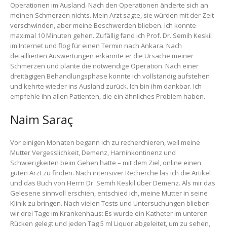
Operationen im Ausland. Nach den Operationen änderte sich an
meinen Schmerzen nichts. Mein Arzt sagte, sie würden mit der Zeit
verschwinden, aber meine Beschwerden blieben. Ich konnte
maximal 10 Minuten gehen. Zufällig fand ich Prof. Dr. Semih Keskil
im Internet und flog für einen Termin nach Ankara. Nach
detaillierten Auswertungen erkannte er die Ursache meiner
Schmerzen und plante die notwendige Operation. Nach einer
dreitägigen Behandlungsphase konnte ich vollständig aufstehen
und kehrte wieder ins Ausland zurück. Ich bin ihm dankbar. Ich
empfehle ihn allen Patienten, die ein ähnliches Problem haben.
Naim Saraç
Vor einigen Monaten begann ich zu recherchieren, weil meine
Mutter Vergesslichkeit, Demenz, Harninkontinenz und
Schwierigkeiten beim Gehen hatte – mit dem Ziel, online einen
guten Arzt zu finden. Nach intensiver Recherche las ich die Artikel
und das Buch von Herrn Dr. Semih Keskil über Demenz. Als mir das
Gelesene sinnvoll erschien, entschied ich, meine Mutter in seine
Klinik zu bringen. Nach vielen Tests und Untersuchungen blieben
wir drei Tage im Krankenhaus: Es wurde ein Katheter im unteren
Rücken gelegt und jeden Tag 5 ml Liquor abgeleitet, um zu sehen,