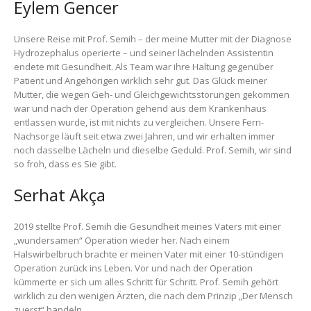
Eylem Gencer
Unsere Reise mit Prof. Semih – der meine Mutter mit der Diagnose
Hydrozephalus operierte – und seiner lächelnden Assistentin
endete mit Gesundheit. Als Team war ihre Haltung gegenüber
Patient und Angehörigen wirklich sehr gut. Das Glück meiner
Mutter, die wegen Geh- und Gleichgewichtsstörungen gekommen
war und nach der Operation gehend aus dem Krankenhaus
entlassen wurde, ist mit nichts zu vergleichen. Unsere Fern-
Nachsorge läuft seit etwa zwei Jahren, und wir erhalten immer
noch dasselbe Lächeln und dieselbe Geduld. Prof. Semih, wir sind
so froh, dass es Sie gibt.
Serhat Akça
2019 stellte Prof. Semih die Gesundheit meines Vaters mit einer
„wundersamen“ Operation wieder her. Nach einem
Halswirbelbruch brachte er meinen Vater mit einer 10-stündigen
Operation zurück ins Leben. Vor und nach der Operation
kümmerte er sich um alles Schritt für Schritt. Prof. Semih gehört
wirklich zu den wenigen Ärzten, die nach dem Prinzip „Der Mensch
zuerst“ handeln.