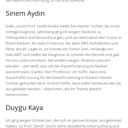
den Menschen Hoffnung. Ich bin ihm dankbar.
Sinem Aydın
Hallo, unser Prof. Semih Keskil stellte bei meiner Tochter die erste
richtige Diagnose. Jahrelang ging ich wegen Skoliose zu
Orthopäden und Neurochirurgen, und sie übersahen den Tumor in
ihrem Nacken. Als mein Professor die alten MRT-Aufnahmen und
Filme ansah, sagte er, es könnte ein Tumor sein, verlangte ein
Hals-MRT und stellte die Diagnose. Er schrieb den Bericht und gab
ihn uns unterschrieben. Wir wollten wegen Skoliose operiert
werden – wer weiß, was mit der Raumforderung im Nacken
passiert wäre. Danke, Herr Professor. Ich hoffe, dass eine
dauerhafte Lösung für die Raumforderung im Nacken meiner
Tochter gefunden wird. Und ich hoffe, dass mehr Fachleute wie Sie
ausgebildet werden – Menschen, die ihr Thema wirklich
beherrschen.
Duygu Kaya
Ich ging wegen Schmerzen, die sich im ganzen Körper ausgebreitet
hatten, zu Prof. Semih. Durch seine detaillierte Untersuchung und