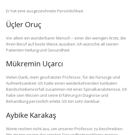
Er hat eine ausgezeichnete Persönlichkeit.
Üçler Oruç
Vor allem ein wunderbarer Mensch – einer der wenigen Ärzte, die
ihren Beruf auf beste Weise ausüben. Ich wünsche all seinen
Patienten Heilung und Gesundheit.
Mükremin Uçarcı
Vielen Dank, mein geschätzter Professor, für die Fürsorge und
Aufmerksamkeit. Ich hatte einen wiederkehrenden lumbalen
Bandscheibenvorfall zusammen mit einer Spinalkanalstenose. Ich
habe sein Wissen und seine Erfahrung in Diagnose und
Behandlung persönlich erlebt. Ich bin sehr dankbar.
Aybike Karakaş
Worte reichen nicht aus, um unseren Professor zu beschreiben.
Wir gingen wegen der ernsten Gesundheitsprobleme meines