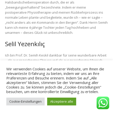
Halsbandscheibenoperation durch, die er als
„bewegungserhaltend“ bezeichnete. Indem er meine
postoperative Physiotherapie und meinen Rückkehrprozess ins
normale Leben plante und begleitete, wurde ich – wie er sagte –
„nicht anders als ein Kommando in den Bergen“. Dank Herrn Semih
kann ich meine 4-jährige Tochter jeden Tag hochheben und
umarmen – dieses Glück ist unbeschreiblich.
Selil Yezenkılıç
Ich bin Prof. Dr. Semih Keskil dankbar für seine wunderbare Arbeit
– als ausgezeichneter Chirurg und als ausgezeichneter Mensch –,
der die Rückenoperation meiner Mutter durchgeführt hat.
Wir verwenden Cookies auf unserer Website, um Ihnen die
relevanteste Erfahrung zu bieten, indem wir uns an Ihre
Celal İdeli
Präferenzen und Besuche erinnern. Indem Sie auf „Alle
akzeptieren“ klicken, stimmen Sie der Verwendung aller
Cookies zu. Sie können jedoch die „Cookie-Einstellungen“
Wir lernten Semih Bey vor sechs Jahren wegen der Erkrankung
besuchen, um eine kontrollierte Einwilligung zu erteilen.
unseres Sohnes kennen; ich kann sagen, es war ein Wendepunkt
in unserem Leben. Er ist ein sehr guter Arzt – er beantwortet jede
Cookie-Einstellungen
Akzeptiere alle
Frage klar und Schritt für Schritt und behandelt Patienten mit
großer Fürsorge. Unser jüngerer Sohn wurde vor sechs Monaten