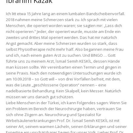
İbrahim Kazak
Ich litt etwa 15 Jahre lang an einem lumbalen Bandscheibenvorfall.
2018 nahmen meine Schmerzen stark zu. Ich sprach mit vielen
Menschen, die operiert worden waren; sie sagten mir: „Lass dich
nicht operieren.“ Jeder, der operiert wurde, musste am Ende ein
zweites und drittes Mal operiert werden. Das hat mir natürlich
Angst gemacht. Aber meine Schmerzen wurden so stark, dass
selbst Physiotherapie nicht mehr half. Also begannen meine Frau
und ich, nach einem guten Arzt zu suchen. Und BINGO … Gott
führte uns zu meinem Arzt, İsmail Semih KESKİL, dessen Hände
man küssen sollte. Wir vereinbarten einen Termin und gingen in
seine Praxis. Nach den notwendigen Untersuchungen wurde ich
am 10.09.2018 – so Gott will – von drei Vorfällen befreit, mit dem,
was die Leute „geschlossene Operation“ nennen – eine
nadelbasierte Behandlung. Kein Skalpell, kein Messer. Natürlich
müssen wir uns danach gut schützen.
Liebe Menschen in der Türkei, ich kann Folgendes sagen: Wenn Sie
ein Problem im Bereich der Neurochirurgie haben, vertrauen Sie
sich ohne Zögern an. Neurochirurg und Spezialist für
Wirbelsäulenerkrankungen Prof. Dr. İsmail Semih KESKİL ist mit
seiner Art, seinem warmen Lächeln, seinen Erklärungen und seiner
Expertise ein unschätzbarer Segen für unser Volk. Lieber Prof. Dr.