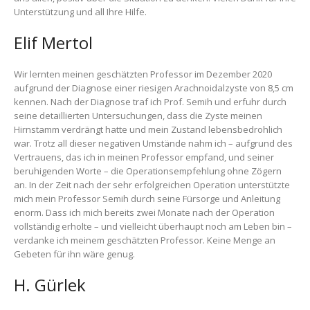
Unterstützung und all Ihre Hilfe.
Elif Mertol
Wir lernten meinen geschätzten Professor im Dezember 2020
aufgrund der Diagnose einer riesigen Arachnoidalzyste von 8,5 cm
kennen. Nach der Diagnose traf ich Prof. Semih und erfuhr durch
seine detaillierten Untersuchungen, dass die Zyste meinen
Hirnstamm verdrängt hatte und mein Zustand lebensbedrohlich
war. Trotz all dieser negativen Umstände nahm ich – aufgrund des
Vertrauens, das ich in meinen Professor empfand, und seiner
beruhigenden Worte – die Operationsempfehlung ohne Zögern
an. In der Zeit nach der sehr erfolgreichen Operation unterstützte
mich mein Professor Semih durch seine Fürsorge und Anleitung
enorm. Dass ich mich bereits zwei Monate nach der Operation
vollständig erholte – und vielleicht überhaupt noch am Leben bin –
verdanke ich meinem geschätzten Professor. Keine Menge an
Gebeten für ihn wäre genug.
H. Gürlek