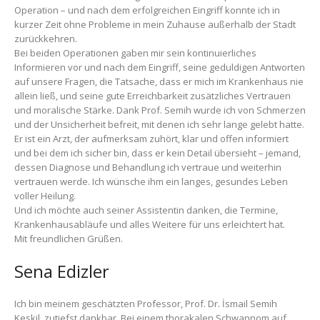
Operation – und nach dem erfolgreichen Eingriff konnte ich in
kurzer Zeit ohne Probleme in mein Zuhause außerhalb der Stadt
zurückkehren.
Bei beiden Operationen gaben mir sein kontinuierliches
Informieren vor und nach dem Eingriff, seine geduldigen Antworten
auf unsere Fragen, die Tatsache, dass er mich im Krankenhaus nie
allein ließ, und seine gute Erreichbarkeit zusätzliches Vertrauen
und moralische Stärke. Dank Prof. Semih wurde ich von Schmerzen
und der Unsicherheit befreit, mit denen ich sehr lange gelebt hatte.
Er ist ein Arzt, der aufmerksam zuhört, klar und offen informiert
und bei dem ich sicher bin, dass er kein Detail übersieht – jemand,
dessen Diagnose und Behandlung ich vertraue und weiterhin
vertrauen werde. Ich wünsche ihm ein langes, gesundes Leben
voller Heilung.
Und ich möchte auch seiner Assistentin danken, die Termine,
Krankenhausabläufe und alles Weitere für uns erleichtert hat.
Mit freundlichen Grüßen.
Sena Edizler
Ich bin meinem geschätzten Professor, Prof. Dr. İsmail Semih
Keskil, zutiefst dankbar. Bei einem thorakalen Schwannom auf