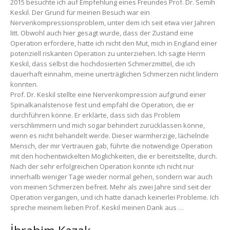
2015 besuchte ich auf Empfehlung eines Freundes Prof. Dr. Semih
Keskil. Der Grund für meinen Besuch war ein
Nervenkompressionsproblem, unter dem ich seit etwa vier Jahren
litt. Obwohl auch hier gesagt wurde, dass der Zustand eine
Operation erfordere, hatte ich nicht den Mut, mich in England einer
potenziell riskanten Operation zu unterziehen. Ich sagte Herrn
Keskil, dass selbst die hochdosierten Schmerzmittel, die ich
dauerhaft einnahm, meine unerträglichen Schmerzen nicht lindern
konnten.
Prof. Dr. Keskil stellte eine Nervenkompression aufgrund einer
Spinalkanalstenose fest und empfahl die Operation, die er
durchführen könne. Er erklärte, dass sich das Problem
verschlimmern und mich sogar behindert zurücklassen könne,
wenn es nicht behandelt werde. Dieser warmherzige, lächelnde
Mensch, der mir Vertrauen gab, führte die notwendige Operation
mit den hochentwickelten Möglichkeiten, die er bereitstellte, durch.
Nach der sehr erfolgreichen Operation konnte ich nicht nur
innerhalb weniger Tage wieder normal gehen, sondern war auch
von meinen Schmerzen befreit. Mehr als zwei Jahre sind seit der
Operation vergangen, und ich hatte danach keinerlei Probleme. Ich
spreche meinem lieben Prof. Keskil meinen Dank aus …