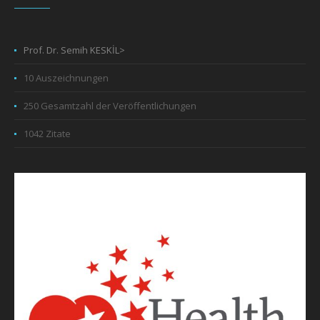
Prof. Dr. Semih KESKİL>
10 Auszeichnungen
250 Gesamtzahl der Veröffentlichungen
1042 Zitate