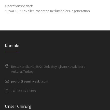
Operationsbedarf:
• Etwa 10–15 % aller Patienten mit lumbaler Degeneration
Kontakt
Bestekar Sk. No:65/21 Zeki Bey İşhanı Kavaklıdere
Ankara, Turkey
profdr@semihkeskil.com
+90 312 427 0190
Unser Chirurg