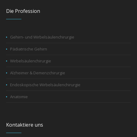
Die Profession
Gehirn- und Wirbelsäulenchirurgie
Pädiatrische Gehirn
Wirbelsäulenchirurgie
Alzheimer & Demenzchirurgie
Endoskopische Wirbelsäulenchirurgie
Anatomie
Kontaktiere uns