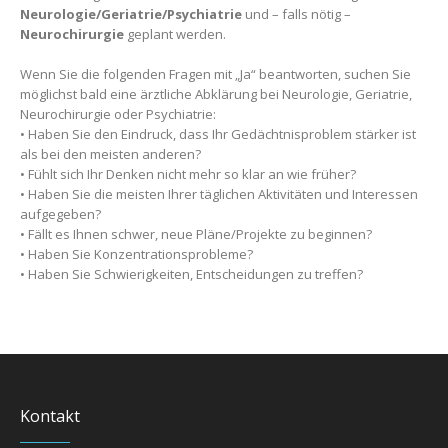
Neurologie/Geriatrie/Psychiatrie
und – falls nötig –
Neurochirurgie
geplant werden.
Wenn Sie die folgenden Fragen mit „Ja“ beantworten, suchen Sie
möglichst bald eine ärztliche Abklärung bei Neurologie, Geriatrie,
Neurochirurgie oder Psychiatrie:
• Haben Sie den Eindruck, dass Ihr Gedächtnisproblem stärker ist
als bei den meisten anderen?
• Fühlt sich Ihr Denken nicht mehr so klar an wie früher?
• Haben Sie die meisten Ihrer täglichen Aktivitäten und Interessen
aufgegeben?
• Fällt es Ihnen schwer, neue Pläne/Projekte zu beginnen?
• Haben Sie Konzentrationsprobleme?
• Haben Sie Schwierigkeiten, Entscheidungen zu treffen?
Kontakt