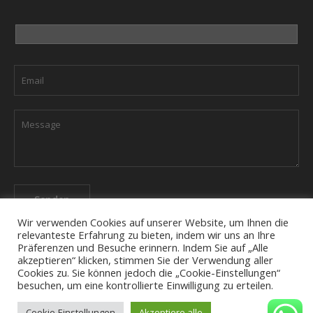
Wir verwenden Cookies auf unserer Website, um Ihnen die
relevanteste Erfahrung zu bieten, indem wir uns an Ihre
Präferenzen und Besuche erinnern. Indem Sie auf „Alle
akzeptieren“ klicken, stimmen Sie der Verwendung aller
Cookies zu. Sie können jedoch die „Cookie-Einstellungen“
Das Unternehmen
Datenschutzerklärung
Kontact
besuchen, um eine kontrollierte Einwilligung zu erteilen.
Cookie-Einstellungen
Akzeptiere alle