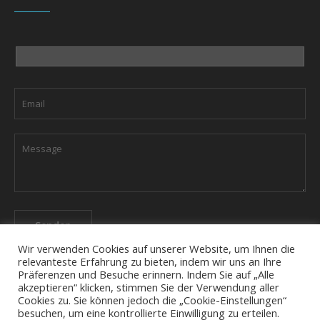
Wir verwenden Cookies auf unserer Website, um Ihnen die
relevanteste Erfahrung zu bieten, indem wir uns an Ihre
Präferenzen und Besuche erinnern. Indem Sie auf „Alle
akzeptieren“ klicken, stimmen Sie der Verwendung aller
Cookies zu. Sie können jedoch die „Cookie-Einstellungen“
Das Unternehmen
Datenschutzerklärung
Kontact
besuchen, um eine kontrollierte Einwilligung zu erteilen.