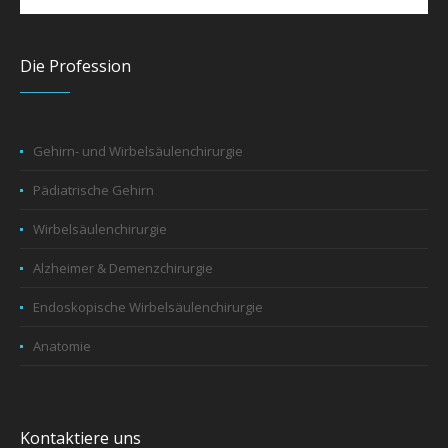
Die Profession
Gehirn- und Wirbelsäulenchirurgie
Pädiatrische Gehirn
Wirbelsäulenchirurgie
Alzheimer & Demenzchirurgie
Endoskopische Wirbelsäulenchirurgie
Anatomie
Kontaktiere uns