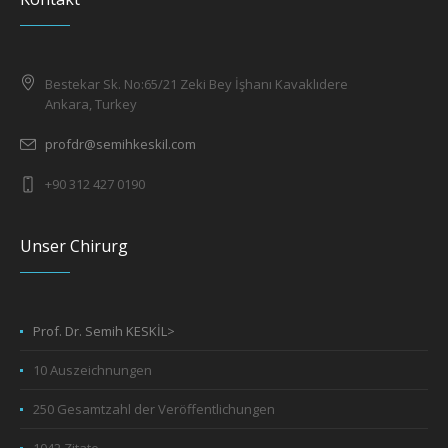
Bestekar Sk. No:65/21 Zeki Bey İşhanı Kavaklıdere
Ankara, Turkey
profdr@semihkeskil.com
+90 312 427 0190
Unser Chirurg
Prof. Dr. Semih KESKİL>
10 Auszeichnungen
250 Gesamtzahl der Veröffentlichungen
1042 Zitate