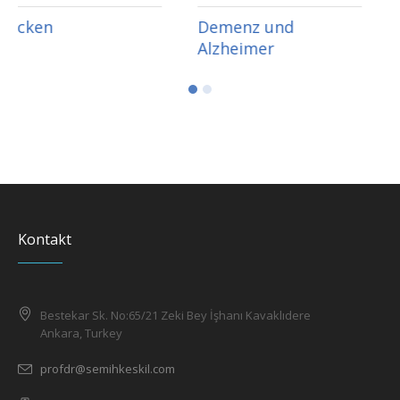
Demenz und
Intensivmedizin &
Alzheimer
Koma
Kontakt
Bestekar Sk. No:65/21 Zeki Bey İşhanı Kavaklıdere
Ankara, Turkey
profdr@semihkeskil.com