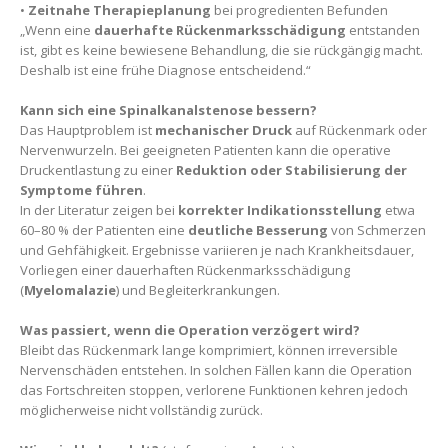
•
Zeitnahe Therapieplanung
bei progredienten Befunden
„Wenn eine
dauerhafte Rückenmarksschädigung
entstanden
ist, gibt es keine bewiesene Behandlung, die sie rückgängig macht.
Deshalb ist eine frühe Diagnose entscheidend.“
Kann sich eine Spinalkanalstenose bessern?
Das Hauptproblem ist
mechanischer Druck
auf Rückenmark oder
Nervenwurzeln. Bei geeigneten Patienten kann die operative
Druckentlastung zu einer
Reduktion oder Stabilisierung der
Symptome führen
.
In der Literatur zeigen bei
korrekter Indikationsstellung
etwa
60–80 % der Patienten eine
deutliche Besserung
von Schmerzen
und Gehfähigkeit. Ergebnisse variieren je nach Krankheitsdauer,
Vorliegen einer dauerhaften Rückenmarksschädigung
(
Myelomalazie
) und Begleiterkrankungen.
Was passiert, wenn die Operation verzögert wird?
Bleibt das Rückenmark lange komprimiert, können irreversible
Nervenschäden entstehen. In solchen Fällen kann die Operation
das Fortschreiten stoppen, verlorene Funktionen kehren jedoch
möglicherweise nicht vollständig zurück.