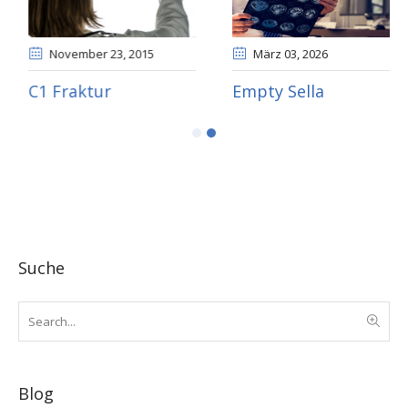
November 10
, 2015
November 23
, 2015
ypogonadismus
C1 Fraktur
Em
Suche
Blog