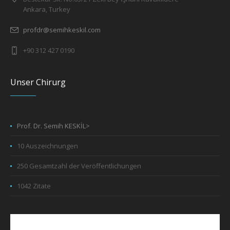
Ankara, Turkey
profdr@semihkeskil.com
+90 312 427 0190
Unser Chirurg
Prof. Dr. Semih KESKİL>
10 Auszeichnungen
250 Gesamtzahl der Veröffentlichungen
1042 Zitate