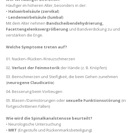
Häufiger im höheren Alter, besonders in der:
•
Halswirbelsäule (zervikal
)
•
Lendenwirbelsäule (lumbal
)
Mit dem Alter nehmen
Bandscheibendehydrierung,
Facettengelenksvergrößerung
und Bandverdickung zu und
verstärken die Enge.
Welche Symptome treten auf?
Nacken-/Rücken-/Kreuzschmerzen
Verlust der Feinmotorik
der Hände (z. B. Knöpfen)
Beinschmerzen und Steifigkeit, die beim Gehen zunehmen
(
neurogene Claudicatio
)
Besserung beim Vorbeugen
Blasen-/Darmstörungen oder
sexuelle Funktionsstörung
(in
fortgeschrittenen Fällen)
Wie wird die Spinalkanalstenose beurteilt?
• Neurologische Untersuchung
•
MRT
(Engestufe und Rückenmarksbeteiligung)