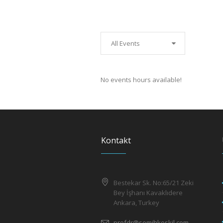
All Events
No events hours available!
Kontakt
Bestekar Sk. No:65/21 Zeki
Bey İşhanı Kavaklıdere
Ankara, Turkey
profdr@semihkeskil.com