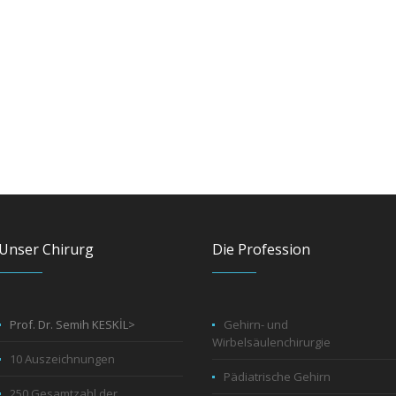
Unser Chirurg
Die Profession
Prof. Dr. Semih KESKİL>
Gehirn- und
Wirbelsäulenchirurgie
10 Auszeichnungen
Pädiatrische Gehirn
250 Gesamtzahl der