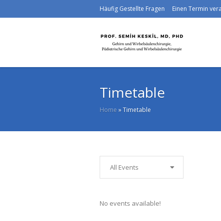
Häufig Gestellte Fragen
Einen Termin ve
Timetable
Home
»
Timetable
All Events
No events available!