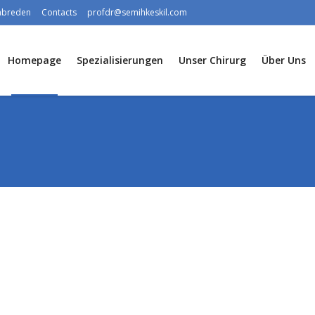
rabreden
Contacts
profdr@semihkeskil.com
Homepage
Spezialisierungen
Unser Chirurg
Über Uns