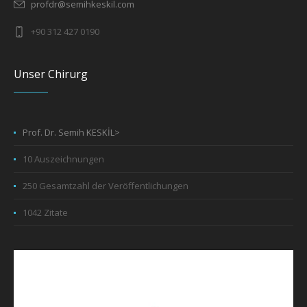
profdr@semihkeskil.com
+90 312 427 0190
Unser Chirurg
Prof. Dr. Semih KESKİL>
10 Auszeichnungen
250 Gesamtzahl der Veröffentlichungen
1042 Zitate