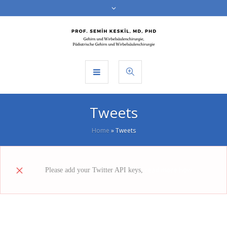
Tweets
Home
»
Tweets
read more how
Please add your Twitter API keys,